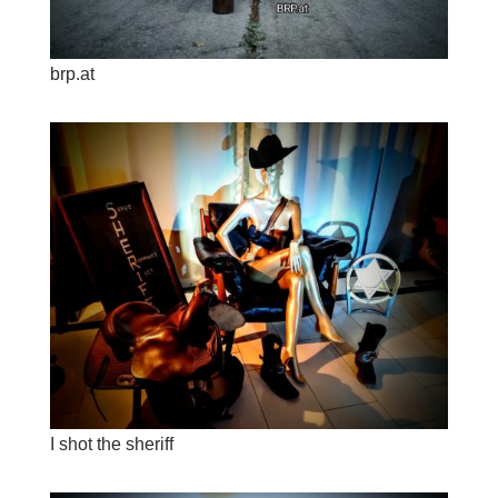
brp.at
I shot the sheriff